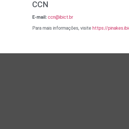
CCN
E-mail:
ccn@ibict.br
Para mais informações, visite
https://pinakes.ib